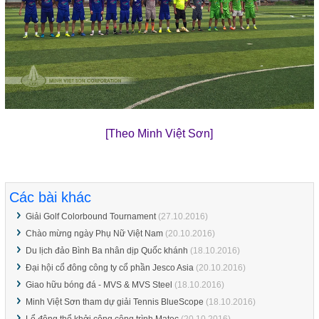
[Theo Minh Việt Sơn]
Các bài khác
Giải Golf Colorbound Tournament
(27.10.2016)
Chào mừng ngày Phụ Nữ Việt Nam
(20.10.2016)
Du lịch đảo Bình Ba nhân dịp Quốc khánh
(18.10.2016)
Đại hội cổ đông công ty cổ phần Jesco Asia
(20.10.2016)
Giao hữu bóng đá - MVS & MVS Steel
(18.10.2016)
Minh Việt Sơn tham dự giải Tennis BlueScope
(18.10.2016)
Lể động thổ khởi công công trình Matec
(20.10.2016)