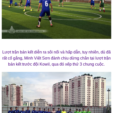
Lượt trận bán kết diễn ra sôi nổi và hấp dẫn, tuy nhiên, dù đã
rất cố gắng, Minh Việt Sơn đành chịu dừng chân tại lượt trận
bán kết trước đội Kowil, qua đó xếp thứ 3 chung cuộc.