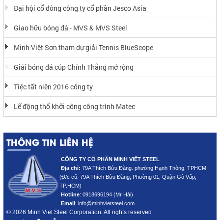
Đại hội cổ đông công ty cổ phần Jesco Asia
Giao hữu bóng đá - MVS & MVS Steel
Minh Việt Sơn tham dự giải Tennis BlueScope
Giải bóng đá cúp Chính Thắng mở rộng
Tiệc tất niên 2016 công ty
Lể động thổ khởi công công trình Matec
THÔNG TIN LIÊN HỆ
CÔNG TY CỔ PHẦN MINH VIỆT STEEL
Địa chỉ:
79A Thích Bửu Đăng. phường Hạnh Thông, TPHCM
(Đ/c cũ: 79A Thích Bửu Đăng
, Phường 01, Quận Gò Vấp,
TP.HCM)
Hotline
:
0918696194 (Mr Hải)
Email
: info@minhvietsteel.com
© 2026 Minh Viet Steel Corporation. All rights reserved