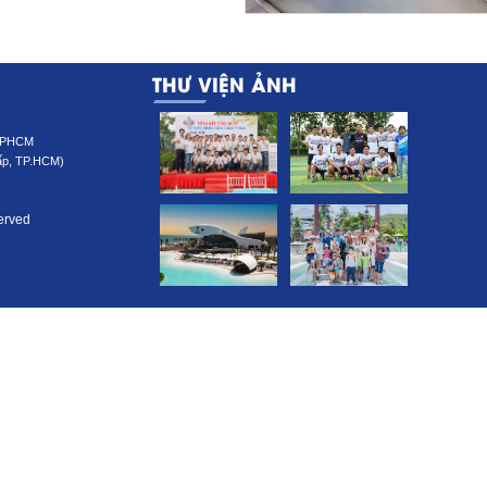
THƯ VIỆN ẢNH
 TPHCM
ấp, TP.HCM)
served