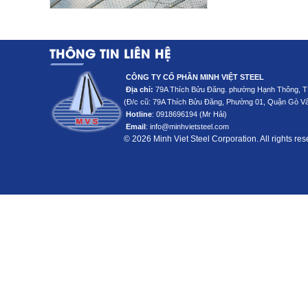
THÔNG TIN LIÊN HỆ
CÔNG TY CỔ PHẦN MINH VIỆT STEEL
Địa chỉ:
79A Thích Bửu Đăng. phường Hạnh Thông,
(Đ/c cũ: 79A Thích Bửu Đăng
, Phường 01, Quận Gò V
Hotline
:
0918696194 (Mr Hải)
Email
: info@minhvietsteel.com
© 2026 Minh Viet Steel Corporation. All rights re