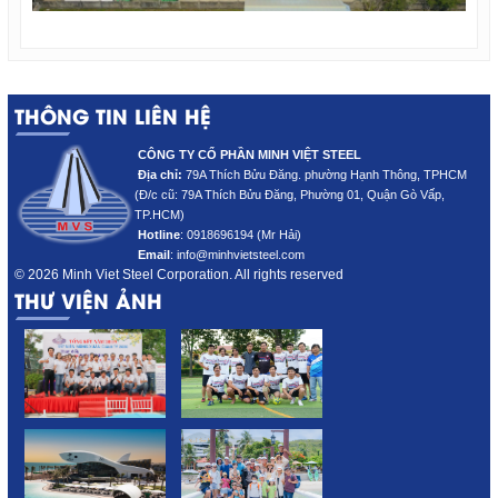
THÔNG TIN LIÊN HỆ
CÔNG TY CỔ PHẦN MINH VIỆT STEEL
Địa chỉ:
79A Thích Bửu Đăng. phường Hạnh Thông, TPHCM
(Đ/c cũ: 79A Thích Bửu Đăng
, Phường 01, Quận Gò Vấp,
TP.HCM)
Hotline
:
0918696194 (Mr Hải)
Email
: info@minhvietsteel.com
© 2026 Minh Viet Steel Corporation. All rights reserved
THƯ VIỆN ẢNH