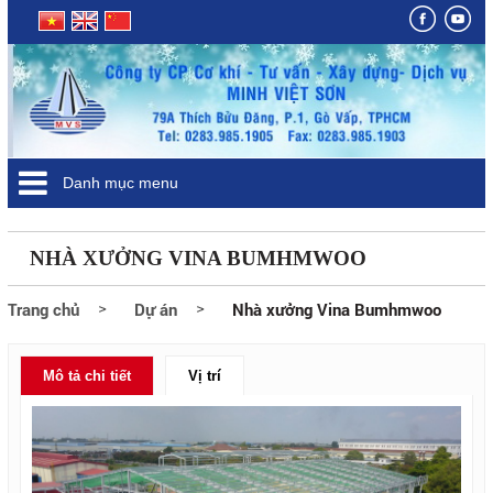
Danh mục menu
NHÀ XƯỞNG VINA BUMHMWOO
Trang chủ
Dự án
Nhà xưởng Vina Bumhmwoo
Mô tả chi tiết
Vị trí