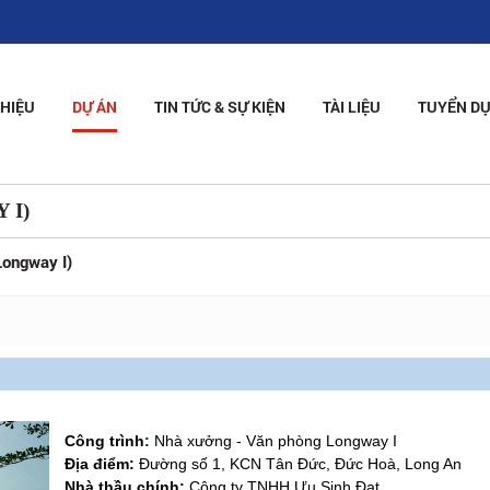
THIỆU
DỰ ÁN
TIN TỨC & SỰ KIỆN
TÀI LIỆU
TUYỂN D
 I)
Longway I)
Công trình
:
Nhà xưởng - Văn phòng Longway I
Địa điểm:
Đường số 1, KCN Tân Đức, Đức Hoà, Long An
Nhà thầu chính:
Công ty TNHH Ưu Sinh Đạt