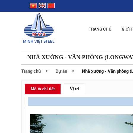
TRANG CHỦ
GIỚI 
NHÀ XƯỜNG - VĂN PHÒNG (LONGWAY
Trang chủ
Dự án
Nhà xường - Văn phòng (
Mô tả chi tiết
Vị trí