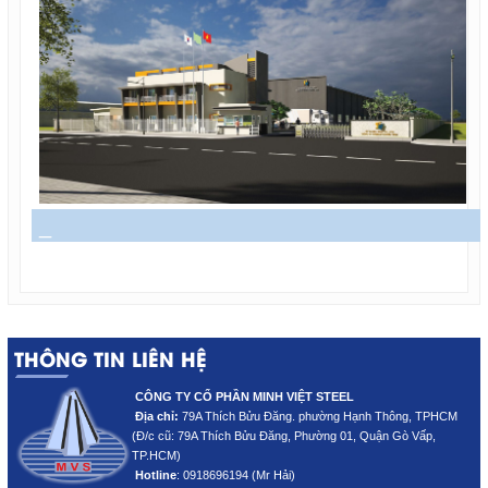
_
THÔNG TIN LIÊN HỆ
CÔNG TY CỔ PHẦN MINH VIỆT STEEL
Địa chỉ:
79A Thích Bửu Đăng. phường Hạnh Thông, TPHCM
(Đ/c cũ: 79A Thích Bửu Đăng
, Phường 01, Quận Gò Vấp,
TP.HCM)
Hotline
:
0918696194 (Mr Hải)