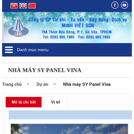
Danh mục menu
NHÀ MÁY SY PANEL VINA
Trang chủ
Dự án
Nhà máy SY Panel Vina
Mô tả chi tiết
Vị trí