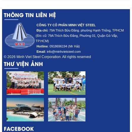
THÔNG TIN LIÊN HỆ
CÔNG TY CỔ PHẦN MINH VIỆT STEEL
Địa chỉ:
79A Thích Bửu Đăng. phường Hạnh Thông, TPHCM
(Đ/c cũ: 79A Thích Bửu Đăng
, Phường 01, Quận Gò Vấp,
TP.HCM)
Hotline
:
0918696194 (Mr Hải)
Email
: info@minhvietsteel.com
© 2026 Minh Viet Steel Corporation. All rights reserved
THƯ VIỆN ẢNH
FACEBOOK