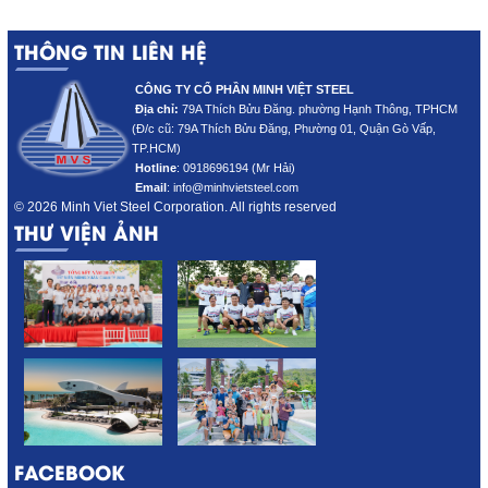
THÔNG TIN LIÊN HỆ
CÔNG TY CỔ PHẦN MINH VIỆT STEEL
Địa chỉ:
79A Thích Bửu Đăng. phường Hạnh Thông, TPHCM
(Đ/c cũ: 79A Thích Bửu Đăng
, Phường 01, Quận Gò Vấp,
TP.HCM)
Hotline
:
0918696194 (Mr Hải)
Email
: info@minhvietsteel.com
© 2026 Minh Viet Steel Corporation. All rights reserved
THƯ VIỆN ẢNH
FACEBOOK