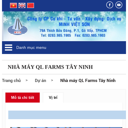
Danh mục menu
NHÀ MÁY QL FARMS TÂY NINH
Trang chủ
Dự án
Nhà máy QL Farms Tây Ninh
Mô tả chi tiết
Vị trí