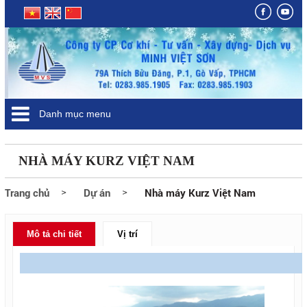
Danh mục menu
NHÀ MÁY KURZ VIỆT NAM
Trang chủ
Dự án
Nhà máy Kurz Việt Nam
Mô tả chi tiết
Vị trí