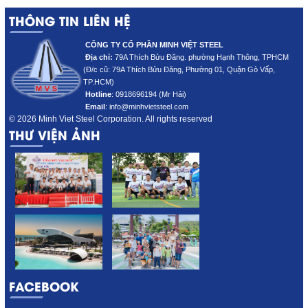
THÔNG TIN LIÊN HỆ
CÔNG TY CỔ PHẦN MINH VIỆT STEEL
Địa chỉ:
79A Thích Bửu Đăng. phường Hạnh Thông, TPHCM
(Đ/c cũ: 79A Thích Bửu Đăng
, Phường 01, Quận Gò Vấp,
TP.HCM)
Hotline
:
0918696194 (Mr Hải)
Email
: info@minhvietsteel.com
© 2026 Minh Viet Steel Corporation. All rights reserved
THƯ VIỆN ẢNH
FACEBOOK