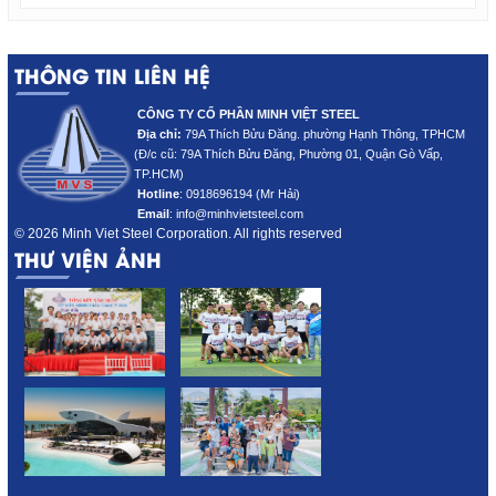
THÔNG TIN LIÊN HỆ
CÔNG TY CỔ PHẦN MINH VIỆT STEEL
Địa chỉ:
79A Thích Bửu Đăng. phường Hạnh Thông, TPHCM
(Đ/c cũ: 79A Thích Bửu Đăng
, Phường 01, Quận Gò Vấp,
TP.HCM)
Hotline
:
0918696194 (Mr Hải)
Email
: info@minhvietsteel.com
© 2026 Minh Viet Steel Corporation. All rights reserved
THƯ VIỆN ẢNH